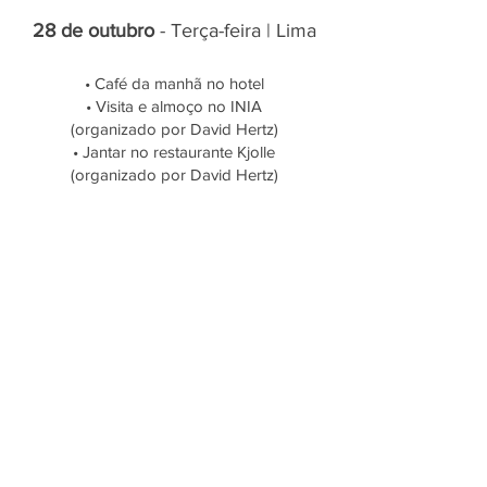
28 de outubro
- Terça-feira | Lima
• Café da manhã no hotel
• Visita e almoço no INIA
(organizado por David Hertz)
• Jantar no restaurante Kjolle
(organizado por David Hertz)
29 de outubro
- Quarta-feira | Lima /
Vale Sagrado
• Café da manhã no hotel
• Check-out e transfer para o aeroporto
• Voo para Cusco, chegada prevista as
09hrs.
• Transfer para o hotel Tambo Del Inka e
check-in
• Visita privativa ao sítio arqueológico de
Pisac, Awanacancha e Ollantaytambo